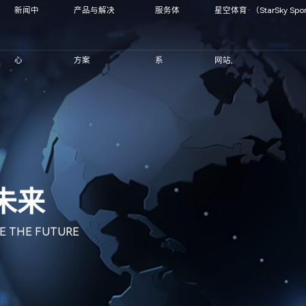
新闻中
产品与解决
服务体
星空体育·（StarSky Spo
心
方案
系
网站,
“智”造
创未来