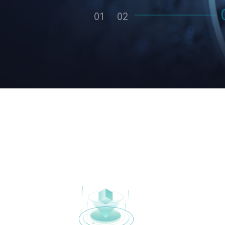
01
02
03